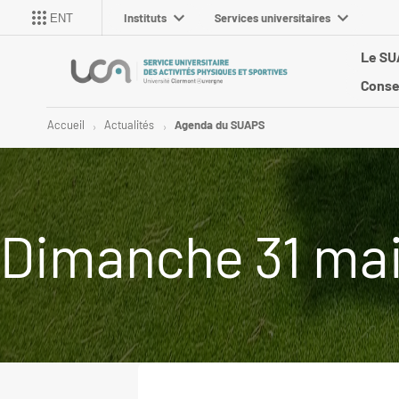
Instituts
Services universitaires
ENT
Le S
Conse
Accueil
Actualités
Agenda du SUAPS
Dimanche 31 mai