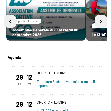
Sports - Loisirs
Sports - Lo
Assemblée Générale AS UCA Mardi 08
septembre 2026
Le SUAPS c
Agenda
SPORTS - LOISIRS
29
12
Fermeture Stade Universitaire jusqu'au 11
JUN
SEP
septembre
SPORTS - LOISIRS
29
12
Le SUAPS c'est quoi ?