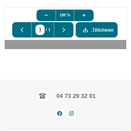
100 %
/
1
Télécharger
04 73 29 32 01