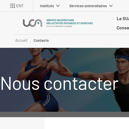
Instituts
Services universitaires
ENT
Le S
Conse
Accueil
Contacts
Nous contacter