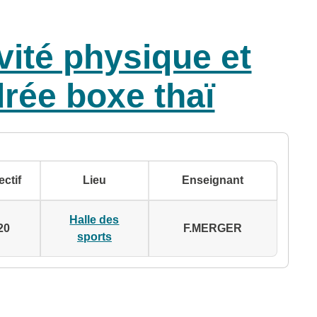
ivité physique et
rée boxe thaï
ectif
Lieu
Enseignant
Halle des
20
F.MERGER
sports