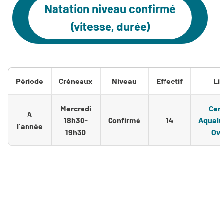
Natation niveau confirmé
(vitesse, durée)
Période
Créneaux
Niveau
Effectif
L
Mercredi
Ce
A
18h30-
Confirmé
14
Aqual
l'année
19h30
Ov