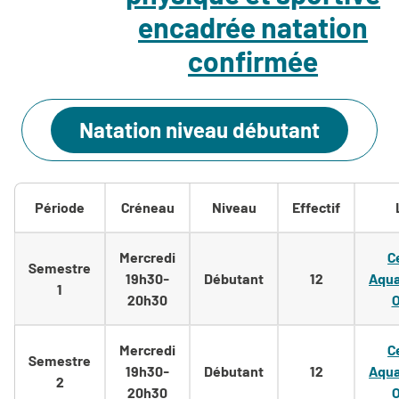
encadrée natation
confirmée
Natation niveau débutant
Période
Créneau
Niveau
Effectif
Mercredi
C
Semestre
19h30-
Débutant
12
Aqua
1
20h30
O
Mercredi
C
Semestre
19h30-
Débutant
12
Aqua
2
20h30
O