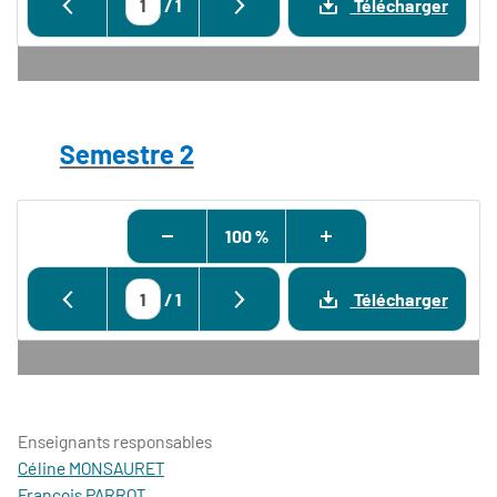
/
1
Télécharger
Semestre 2
100 %
/
1
Télécharger
Enseignants responsables
Céline MONSAURET
François PARROT