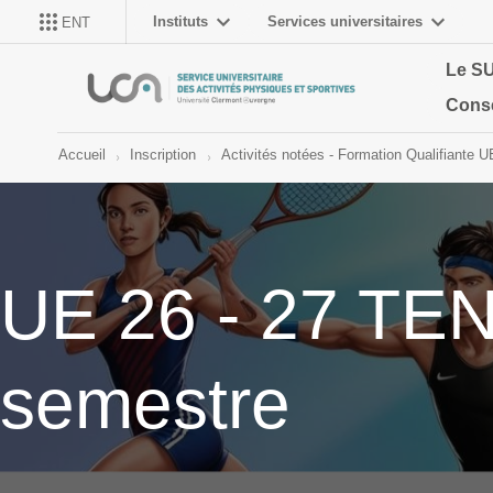
Instituts
Services universitaires
ENT
Le S
Conse
Accueil
Inscription
Activités notées - Formation Qualifiante U
UE 26 - 27 TEN
semestre