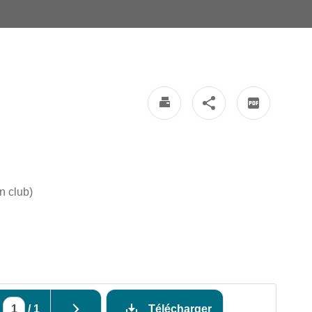
n club)
/
1
Télécharger