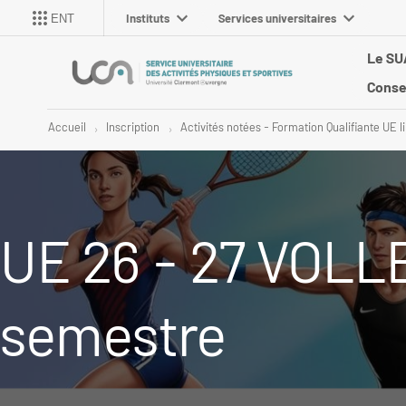
Instituts
Services universitaires
ENT
Le S
Conse
Accueil
Inscription
Activités notées - Formation Qualifiante UE l
UE 26 - 27 VOL
semestre