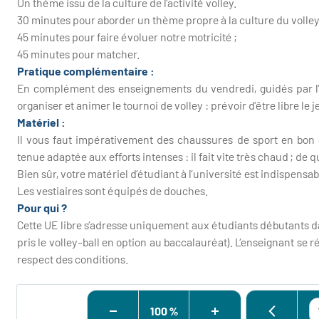
Un thème issu de la culture de l’activité volley.
30 minutes pour aborder un thème propre à la culture du volley
45 minutes pour faire évoluer notre motricité ;
45 minutes pour matcher.
Pratique complémentaire :
En complément des enseignements du vendredi, guidés par l’
organiser et animer le tournoi de volley : prévoir d’être libre le 
Matériel :
Il vous faut impérativement des chaussures de sport en bon ét
tenue adaptée aux efforts intenses : il fait vite très chaud ; de 
Bien sûr, votre matériel d’étudiant à l’université est indispensa
Les vestiaires sont équipés de douches.
Pour qui ?
Cette UE libre s’adresse uniquement aux étudiants débutants dan
pris le volley-ball en option au baccalauréat). L’enseignant se r
respect des conditions.
100 %